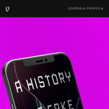
Q
JOURNAL
À PROPOS
☀︎