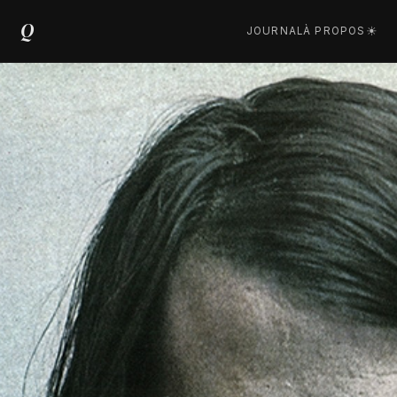
Q
JOURNAL
À PROPOS
☀︎