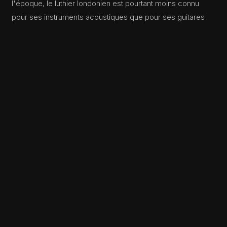
l'époque, le luthier londonien est pourtant moins connu
pour ses instruments acoustiques que pour ses guitares
électriques avec leurs tables en métal gravé qu'on
retrouve entre les mains de Harrison, de Richards, de
Woods.
La musique de mon père est celle d'un singer-songwriter
accompagné de sa seule guitare acoustique. Un "song-
poet" solitaire.
Il enregistre six albums et tourne intensivement jusqu'au
milieu des années quatre-vingt. Puis c'est le blackout
pendant une décennie. Avant de reprendre avec le
Nightshift Trio. Mais ça, c'est une autre histoire.
Ten Songs by Tucker Zimmerman
est disponible sur
Spotify.