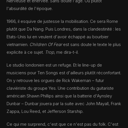
Nerveuse et énervée. Sans doute l'âge. Ou plutôt
l'absurdité de l'époque.
1966, il esquive de justesse la mobilisation. Ce sera Rome
plutôt que Da Nang. Puis Londres, dans la clandestinité : les
Etats-Unis lui en veulent d'avoir échappé au bourbier
vietnamien.
Children Of Fear
est sans doute le texte le plus
explicite à ce sujet.
Trop
, me dira-t-il.
Le studio londonien est un refuge. Et le line-up de
musiciens pour Ten Songs est d'ailleurs plutôt réconfortant.
On y retrouve les orgues de Rick Wakeman – futur
claviériste du groupe Yes. Une contribution du guitariste
américain Shawn Phillips ainsi que la batterie d'Aynsley
Dunbar – Dunbar jouera par la suite avec John Mayall, Frank
Zappa, Lou Reed, et Jefferson Starship.
Ce qui me surprend, c'est que ce n'est pas du folk. C'est